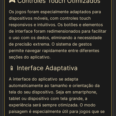
🎮 Controles Touch Otimizados
Os jogos foram especialmente adaptados para
dispositivos móveis, com controles touch
responsivos e intuitivos. Os botões e elementos
de interface foram redimensionados para facilitar
o uso com os dedos, eliminando a necessidade
de precisão extrema. O sistema de gestos
permite navegar rapidamente entre diferentes
seções do aplicativo.
📱 Interface Adaptativa
A interface do aplicativo se adapta
automaticamente ao tamanho e orientação da
tela do seu dispositivo. Seja em smartphone,
tablet ou dispositivo com tela grande, a
experiência será sempre otimizada. O modo
paisagem é especialmente útil para jogos que se