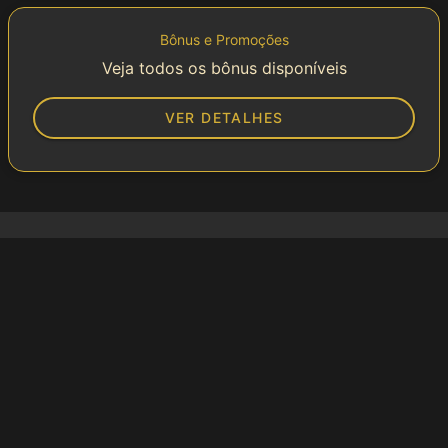
Bônus e Promoções
Veja todos os bônus disponíveis
VER DETALHES