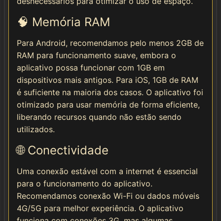
desnecessários para otimizar o uso de espaço.
🧠 Memória RAM
Para Android, recomendamos pelo menos 2GB de
RAM para funcionamento suave, embora o
aplicativo possa funcionar com 1GB em
dispositivos mais antigos. Para iOS, 1GB de RAM
é suficiente na maioria dos casos. O aplicativo foi
otimizado para usar memória de forma eficiente,
liberando recursos quando não estão sendo
utilizados.
🌐 Conectividade
Uma conexão estável com a internet é essencial
para o funcionamento do aplicativo.
Recomendamos conexão Wi-Fi ou dados móveis
4G/5G para melhor experiência. O aplicativo
funciona com conexões 3G, mas algumas