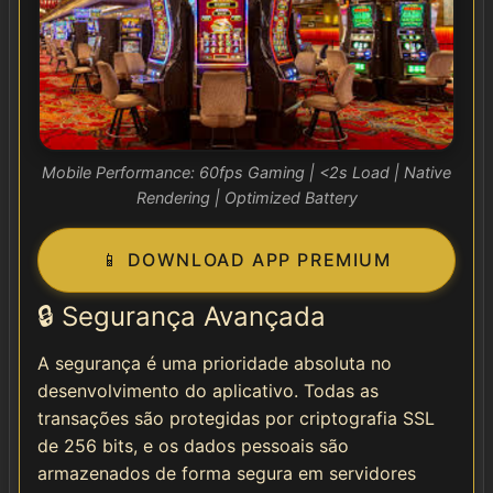
Mobile Performance: 60fps Gaming | <2s Load | Native
Rendering | Optimized Battery
📱 DOWNLOAD APP PREMIUM
🔒 Segurança Avançada
A segurança é uma prioridade absoluta no
desenvolvimento do aplicativo. Todas as
transações são protegidas por criptografia SSL
de 256 bits, e os dados pessoais são
armazenados de forma segura em servidores