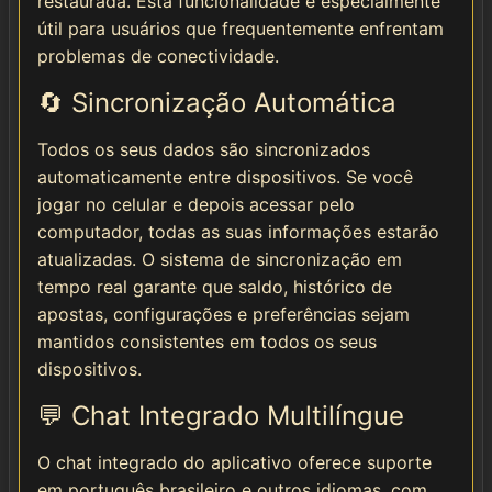
restaurada. Esta funcionalidade é especialmente
útil para usuários que frequentemente enfrentam
problemas de conectividade.
🔄 Sincronização Automática
Todos os seus dados são sincronizados
automaticamente entre dispositivos. Se você
jogar no celular e depois acessar pelo
computador, todas as suas informações estarão
atualizadas. O sistema de sincronização em
tempo real garante que saldo, histórico de
apostas, configurações e preferências sejam
mantidos consistentes em todos os seus
dispositivos.
💬 Chat Integrado Multilíngue
O chat integrado do aplicativo oferece suporte
em português brasileiro e outros idiomas, com