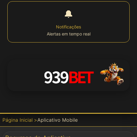
🔔
Bet
Notificações
Alertas em tempo real
Win
APP
📱 Download
APK
Download
Página Inicial
Aplicativo Mobile
Baixar