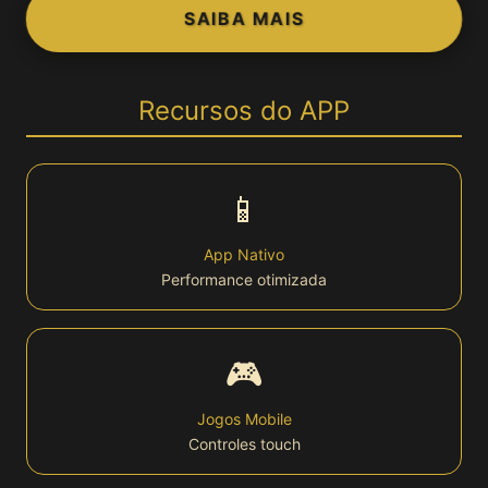
SAIBA MAIS
👤 Conta
Login
Recursos do APP
Cadastro
📱
Bônus
App Nativo
Performance otimizada
VIP
Lottery
🎮
🏆 Plataforma
Jogos Mobile
Controles touch
Plataforma