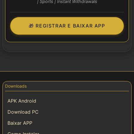
| Sports | Instant Withdrawals
🎁 REGISTRAR E BAIXAR APP
Downloads
APK Android
Download PC
Baixar APP