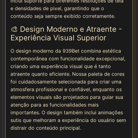
inclui suporte para diferentes resoluções de tela
e densidades de pixel, garantindo que o
conteúdo seja sempre exibido corretamente.
🎨 Design Moderno e Atraente -
Experiência Visual Superior
O design moderno da 939Bet combina estética
contemporânea com funcionalidade excepcional,
criando uma experiência visual que é tanto
atraente quanto eficiente. Nossa paleta de cores
foi cuidadosamente selecionada para criar uma
atmosfera profissional e confiável, enquanto os
elementos visuais são projetados para guiar sua
atenção para as funcionalidades mais
importantes. O design também inclui animações
sutis que melhoram a experiência do usuário sem
distrair do conteúdo principal.