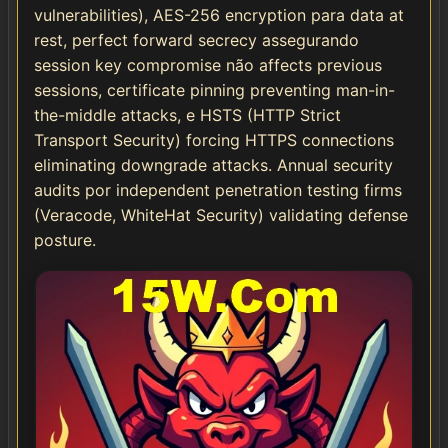
vulnerabilities), AES-256 encryption para data at
rest, perfect forward secrecy assegurando
session key compromise não affects previous
sessions, certificate pinning preventing man-in-
the-middle attacks, e HSTS (HTTP Strict
Transport Security) forcing HTTPS connections
eliminating downgrade attacks. Annual security
audits por independent penetration testing firms
(Veracode, WhiteHat Security) validating defense
posture.