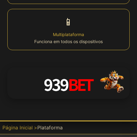
Bet
📱
Win
Multiplataforma
Funciona em todos os dispositivos
APP
📱 Download
APK
Download
Baixar
Página Inicial
Plataforma