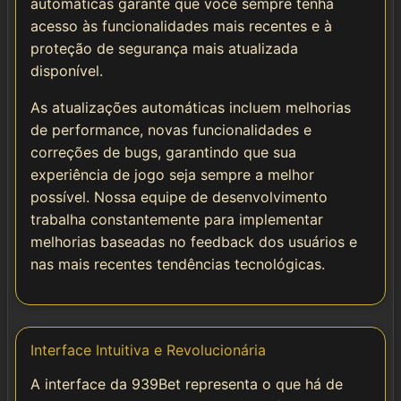
automáticas garante que você sempre tenha
acesso às funcionalidades mais recentes e à
proteção de segurança mais atualizada
disponível.
As atualizações automáticas incluem melhorias
de performance, novas funcionalidades e
correções de bugs, garantindo que sua
experiência de jogo seja sempre a melhor
possível. Nossa equipe de desenvolvimento
trabalha constantemente para implementar
melhorias baseadas no feedback dos usuários e
nas mais recentes tendências tecnológicas.
Interface Intuitiva e Revolucionária
A interface da 939Bet representa o que há de