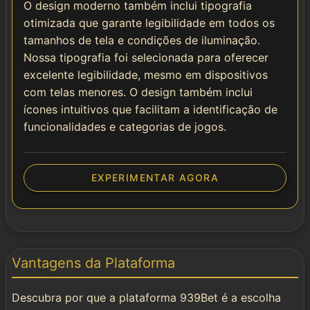
O design moderno também inclui tipografia
otimizada que garante legibilidade em todos os
tamanhos de tela e condições de iluminação.
Nossa tipografia foi selecionada para oferecer
excelente legibilidade, mesmo em dispositivos
com telas menores. O design também inclui
ícones intuitivos que facilitam a identificação de
funcionalidades e categorias de jogos.
EXPERIMENTAR AGORA
Vantagens da Plataforma
Descubra por que a plataforma 939Bet é a escolha