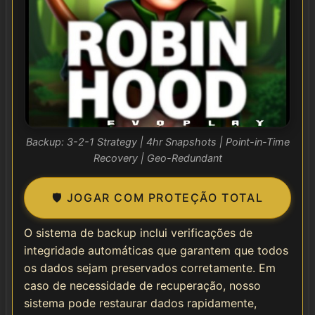
Backup: 3-2-1 Strategy | 4hr Snapshots | Point-in-Time
Recovery | Geo-Redundant
🛡️ JOGAR COM PROTEÇÃO TOTAL
O sistema de backup inclui verificações de
integridade automáticas que garantem que todos
os dados sejam preservados corretamente. Em
caso de necessidade de recuperação, nosso
sistema pode restaurar dados rapidamente,