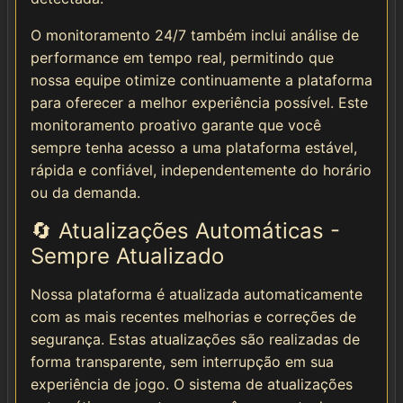
O monitoramento 24/7 também inclui análise de
performance em tempo real, permitindo que
nossa equipe otimize continuamente a plataforma
para oferecer a melhor experiência possível. Este
monitoramento proativo garante que você
sempre tenha acesso a uma plataforma estável,
rápida e confiável, independentemente do horário
ou da demanda.
🔄 Atualizações Automáticas -
Sempre Atualizado
Nossa plataforma é atualizada automaticamente
com as mais recentes melhorias e correções de
segurança. Estas atualizações são realizadas de
forma transparente, sem interrupção em sua
experiência de jogo. O sistema de atualizações