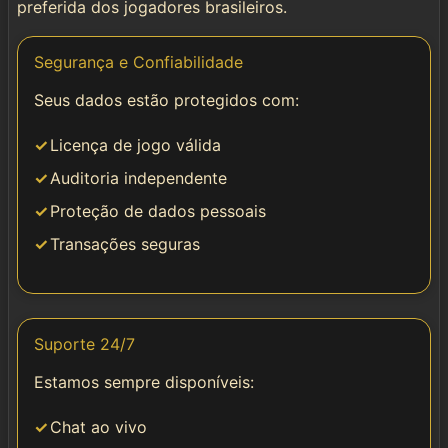
preferida dos jogadores brasileiros.
Segurança e Confiabilidade
Seus dados estão protegidos com:
Licença de jogo válida
Auditoria independente
Proteção de dados pessoais
Transações seguras
Suporte 24/7
Estamos sempre disponíveis:
Chat ao vivo