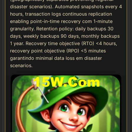
disaster scenarios). Automated snapshots every 4
hours, transaction logs continuous replication
enabling point-in-time recovery com 1-minute
granularity. Retention policy: daily backups 30
days, weekly backups 90 days, monthly backups
1 year. Recovery time objective (RTO) <4 hours,
recovery point objective (RPO) <5 minutes
garantindo minimal data loss em disaster
scenarios.