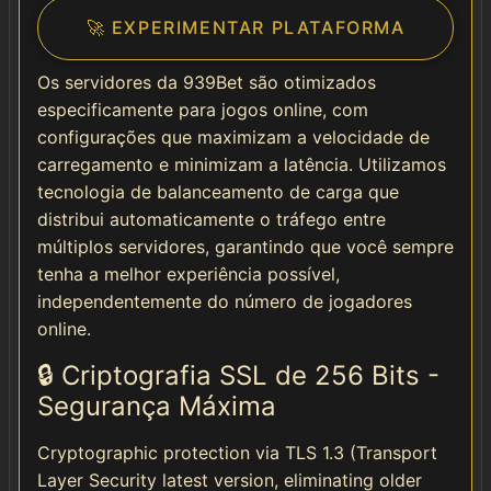
🚀 EXPERIMENTAR PLATAFORMA
Os servidores da 939Bet são otimizados
especificamente para jogos online, com
configurações que maximizam a velocidade de
carregamento e minimizam a latência. Utilizamos
tecnologia de balanceamento de carga que
distribui automaticamente o tráfego entre
múltiplos servidores, garantindo que você sempre
tenha a melhor experiência possível,
independentemente do número de jogadores
online.
🔒 Criptografia SSL de 256 Bits -
Segurança Máxima
Cryptographic protection via TLS 1.3 (Transport
Layer Security latest version, eliminating older