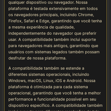
qualquer dispositivo ou navegador. Nossa
plataforma é testada extensivamente em todos
os navegadores principais, incluindo Chrome,
Firefox, Safari e Edge, garantindo que você tenha
a mesma experiência de qualidade,
independentemente do navegador que preferir
usar. A compatibilidade também inclui suporte
para navegadores mais antigos, garantindo que
usuários com sistemas legados também possam
desfrutar de nossa plataforma.
A compatibilidade também se estende a
diferentes sistemas operacionais, incluindo
Windows, macOS, Linux, iOS e Android. Nossa
plataforma é otimizada para cada sistema
operacional, garantindo que você tenha a melhor
performance e funcionalidade possível em seu
dispositivo específico. A compatibilidade também