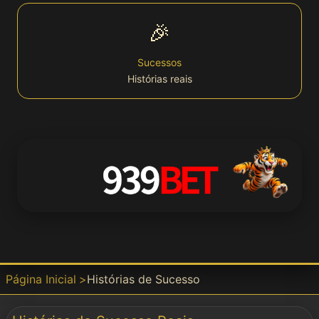
🎉
Bet
Sucessos
Histórias reais
Win
APP
📱 Download
APK
Download
Página Inicial
Histórias de Sucesso
Baixar