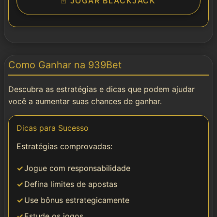
🃏 JOGAR BLACKJACK
Como Ganhar na 939Bet
Descubra as estratégias e dicas que podem ajudar
você a aumentar suas chances de ganhar.
Dicas para Sucesso
Estratégias comprovadas:
Jogue com responsabilidade
Defina limites de apostas
Use bônus estrategicamente
Estude os jogos