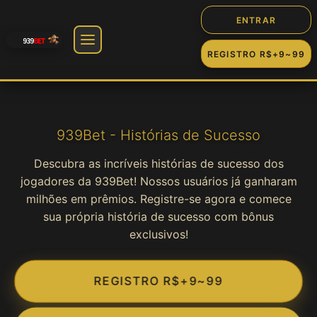
ENTRAR
REGISTRO R$+9~99
🎰 Jogos
Slot
939Bet - Histórias de Sucesso
Descubra as incríveis histórias de sucesso dos
Cassino
jogadores da 939Bet! Nossos usuários já ganharam
milhões em prêmios. Registre-se agora e comece
Fortune
sua própria história de sucesso com bônus
exclusivos!
Jogos
REGISTRO R$+9~99
Game