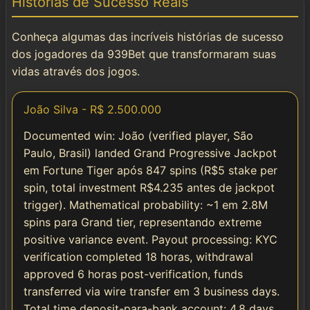
Histórias de Sucesso Reais
Instalar
Conheça algumas das incríveis histórias de sucesso
🌐 Social & Contato
dos jogadores da 939Bet que transformaram suas
vidas através dos jogos.
📱 Telegram
João Silva - R$ 2.500.000
📘 Facebook
Documented win: João (verified player, São
Paulo, Brasil) landed Grand Progressive Jackpot
em Fortune Tiger após 847 spins (R$5 stake per
spin, total investment R$4.235 antes de jackpot
trigger). Mathematical probability: ~1 em 2.8M
spins para Grand tier, representando extreme
positive variance event. Payout processing: KYC
verification completed 18 horas, withdrawal
approved 6 horas post-verification, funds
transferred via wire transfer em 3 business days.
Total time deposit-para-bank account: 4.8 days,