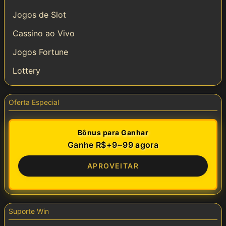
Jogos de Slot
Cassino ao Vivo
Jogos Fortune
Lottery
Oferta Especial
Bônus para Ganhar
Ganhe R$+9~99 agora
APROVEITAR
Suporte Win